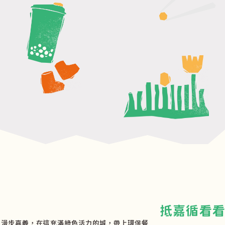
抵嘉循看
漫步嘉義，在這充滿綠色活力的城，帶上環保餐